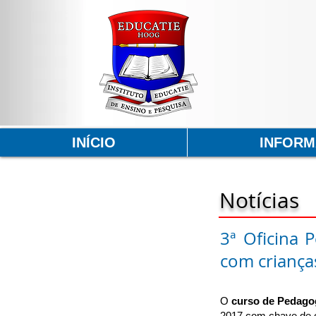
INÍCIO
INFOR
Notícias
3ª Oficina 
com crianças
O
curso de Pedago
2017 com chave de o