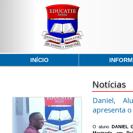
INÍCIO
INFOR
Notícias
Daniel, A
apresenta o 
O aluno
DANIEL 
Mestrado em Psic