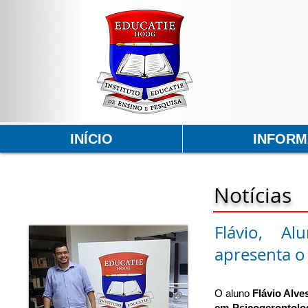
INÍCIO
INFOR
Notícias
Flávio, A
apresenta o 
O aluno
Flávio Alve
em Psicogerontolog