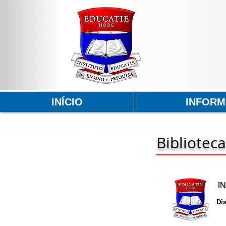
INÍCIO
INFOR
Biblioteca
I
Di