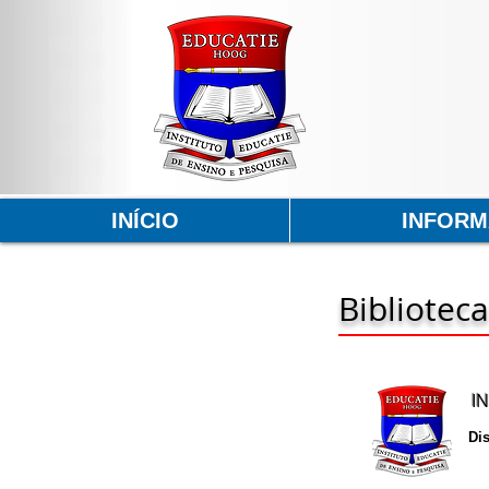
INÍCIO
INFOR
Biblioteca
I
Di