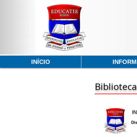
INÍCIO
INFOR
Biblioteca
I
Di