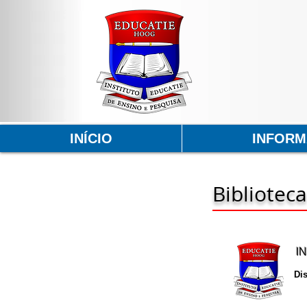
INÍCIO
INFOR
Biblioteca
I
Di