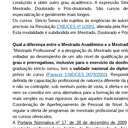
conduzido a obter outro grau acadêmico. A expressão Stri
Mestrado, Doutorado e Pós-doutorado. São cursos d
especialização e geralmente mais longos.
Os cursos Stricto Sensu são sujeitos às exigências de auto
precisas na Resolução
CNE/CES nº 1/2001
, alterada pela R
Esta modalidade é subdividida em Mestrado, Doutorado e Pó
Qual a diferença entre o Mestrado Acadêmico e o Mestrad
"Mestrado Profissional" é a designação do Mestrado que enfa
voltadas ao desempenho de um alto nível de qualificação pro
grau e prerrogativas, inclusive para o exercício da docên
graduação stricto sensu, tem a
validade nacional do dipl
prévio do curso (
Parecer CNE/CES 0079/2002
). Respond
definida de capacitação profissional de natureza diferente d
e não se contrapõe, sob nenhum ponto de vista, à oferta e 
nem se constitui em uma alternativa para a formação de me
mais simples ou mais rigorosos do que aqueles tradicionalm
Coordenação de Aperfeiçoamento de Pessoal de Nível Su
regular a oferta de programas de mestrado profissional por 
os cursos oferecidos.
A
Portaria Normativa nº 17, de 28 de dezembro de 2009