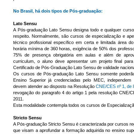
No Brasil, há dois tipos de Pós-graduação:
Lato Sensu
A Pós-graduação Lato Sensu designa todo e qualquer curso
respeito. Normalmente, são cursos de especialização e ap
técnico profissional específico em certa e limitada área 
horária mínima de 360 horas, exigência de 50% dos professo
75% de presença obrigatória em aulas e além de aprov
curriculum, o aluno deve apresentar um projeto final par
Certificado de Pós-Graduação Lato Sensu de validade naciona
Os cursos de Pós-graduação Lato Sensu somente poderão s
Ensino Superior já credenciadas pelo MEC, independem 
devem atender ao disposto na Resolução
CNE/CES nº 1, de 8
revogação do paragrafo 4 do artigo 1 pela resolução C
2011.
Esta modalidade contempla todos os cursos de Especializaç
Stricto Sensu
A Pós-graduação Stricto Sensu é caracterizada por cursos 
que visam a aprofundar a formação adquirida no ensino sup