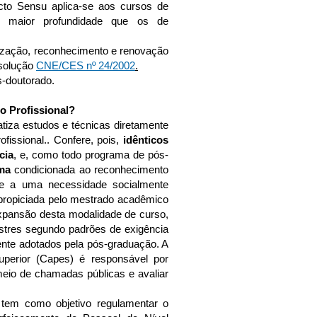
cto Sensu aplica-se aos cursos de
e maior profundidade que os de
rização, reconhecimento e renovação
esolução
CNE/CES nº 24/2002
.
s-doutorado.
o Profissional?
tiza estudos e técnicas diretamente
fissional.. Confere, pois,
idênticos
cia
, e, como todo programa de pós-
oma
condicionada ao reconhecimento
e a uma necessidade socialmente
a propiciada pelo mestrado acadêmico
expansão desta modalidade de curso,
stres segundo padrões de exigência
ente adotados pela pós-graduação. A
perior (Capes) é responsável por
meio de chamadas públicas e avaliar
tem como objetivo regulamentar o