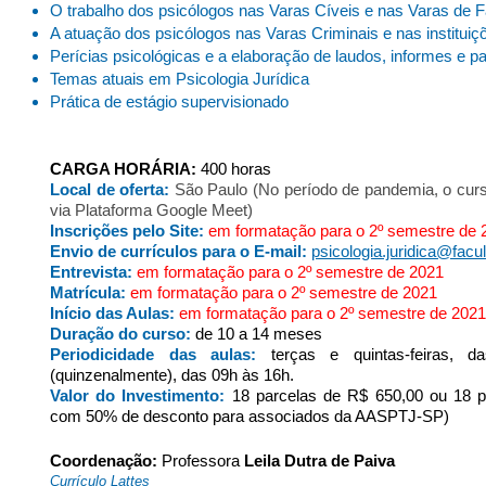
O trabalho dos psicólogos nas Varas Cíveis e nas Varas de 
A atuação dos psicólogos nas Varas Criminais e nas institui
Perícias psicológicas e a elaboração de laudos, informes e p
Temas atuais em Psicologia Jurídica
Prática de estágio supervisionado
CARGA HORÁRIA:
400 horas
Local de oferta:
São Paulo (No período de pandemia, o curs
via Plataforma Google Meet)
Inscrições pelo Site:
em formatação para o 2º semestre de 
Envio de currículos para o E-mail:
psicologia.juridica@facu
Entrevista:
em formatação para o 2º semestre de 2021
Matrícula:
em formatação para o 2º semestre de 2021
Início das Aulas:
em formatação para o 2º semestre de 2021
Duração do curso:
de 10 a 14 meses
Periodicidade das aulas:
terças e quintas-feiras
(quinzenalmente), das 09h às 16h.
Valor do Investimento:
18 parcelas de R$ 650,00 ou
18 p
com 50% de desconto para associados da AASPTJ-SP)
Coordenação:
Professora
Leila Dutra de Paiva
Currículo Lattes